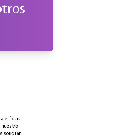
otros
specíficas
 nuestro
 solicitan: