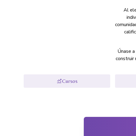
Al ele
indi
comunidad
calif
Únase a 
construir
Cursos