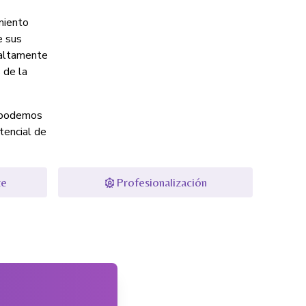
imiento
e sus
 altamente
 de la
, podemos
tencial de
te
Profesionalización