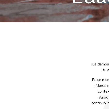
¡Le damos 
su 
En un mun
líderes 
contex
Asoci
continuo, 