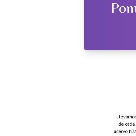
Pont
Llevamos 
de cada
acervo his