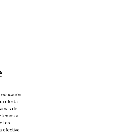
e
 educación
ra oferta
gramas de
metemos a
e los
a efectiva.