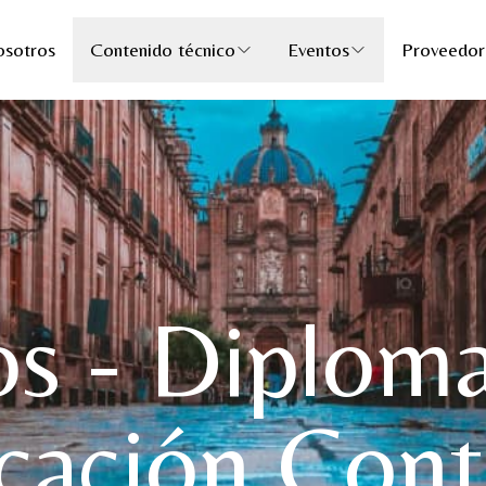
sotros
Contenido técnico
Eventos
Proveedor
os - Diploma
cación Cont