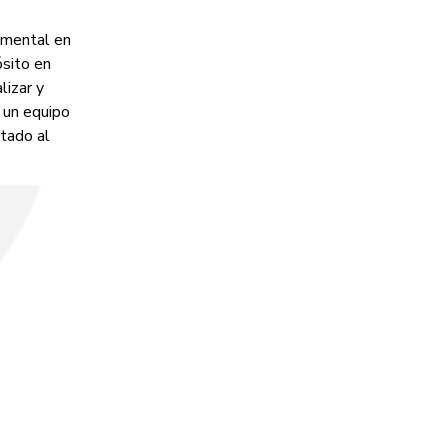
amental en
ósito en
lizar y
 un equipo
ntado al